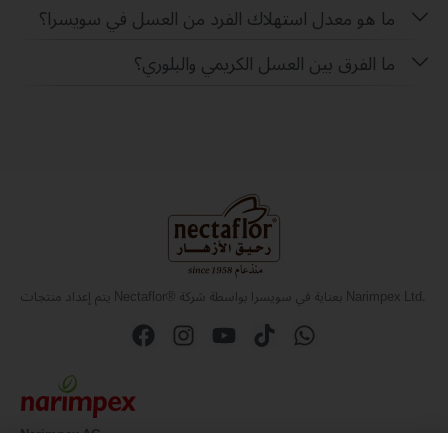
ما هو معدل استهلاك الفرد من العسل في سويسرا؟
ما الفرق بين العسل الكريمي والبلوري؟
يتم إعداد منتجات Nectaflor® بعناية في سويسرا بواسطة شركة Narimpex Ltd.
Narimpex AG