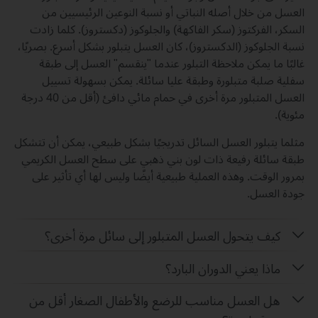
العسل من خلال أصله النباتي أو نسبة النوعين الرئيسيين من
السكر، الفركتوز (سكر الفاكهة) والجلوكوز (دكستروز). كلما زادت
نسبة الجلوكوز (الدكستروز)، كان العسل يتبلور بشكل أسرع. بصريًا،
غالبًا ما يمكن ملاحظة التبلور عندما "ينقسم" العسل إلى طبقة
سفلية صلبة متبلورة وطبقة عليا سائلة. يمكن بسهولة تسييل
العسل المتبلور مرة أخرى في حمام مائي دافئ (أقل من 40 درجة
مئوية).
مثلما يتبلور العسل السائل تدريجيًا بشكل طبيعي، يمكن أن تتشكل
طبقة سائلة رفيعة ذات لون بني ذهبي على سطح العسل الكريمي
بمرور الوقت. وهذه العملية طبيعية أيضًا وليس لها أي تأثير على
جودة العسل.
كيف يتحول العسل المتبلور إلى سائل مرة أخرى؟
ماذا يعني الدوران البارد؟
هل العسل مناسب للرضع والأطفال الصغار أقل من